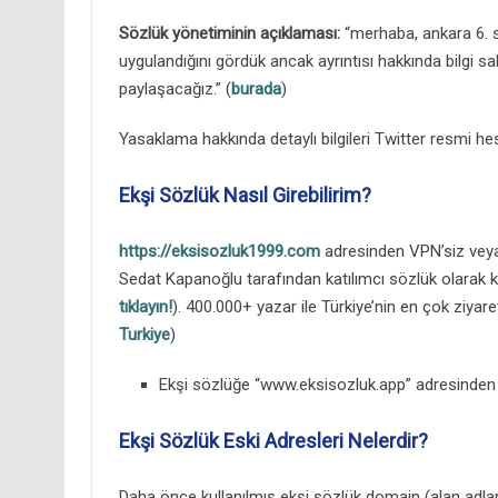
Sözlük yönetiminin açıklaması:
“merhaba, ankara 6. su
uygulandığını gördük ancak ayrıntısı hakkında bilgi sahib
paylaşacağız.” (
burada
)
Yasaklama hakkında detaylı bilgileri Twitter resmi hes
Ekşi Sözlük Nasıl Girebilirim?
https://eksisozluk1999.com
adresinden VPN’siz veya 
Sedat Kapanoğlu tarafından katılımcı sözlük olarak 
tıklayın!
). 400.000+ yazar ile Türkiye’nin en çok ziyaret
Turkiye
)
Ekşi sözlüğe “www.eksisozluk.app” adresinden de
Ekşi Sözlük Eski Adresleri Nelerdir?
Daha önce kullanılmış ekşi sözlük domain (alan adları