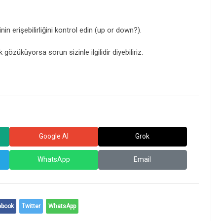
in erişebilirliğini kontrol edin (up or down?).
özüküyorsa sorun sizinle ilgilidir diyebiliriz.
Google AI
Grok
WhatsApp
Email
ebook
Twitter
WhatsApp