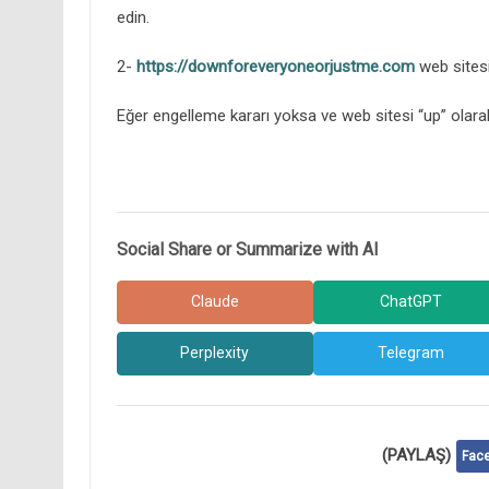
edin.
2-
https://downforeveryoneorjustme.com
web sitesin
Eğer engelleme kararı yoksa ve web sitesi “up” olarak g
Social Share or Summarize with AI
Claude
ChatGPT
Perplexity
Telegram
(PAYLAŞ)
Fac