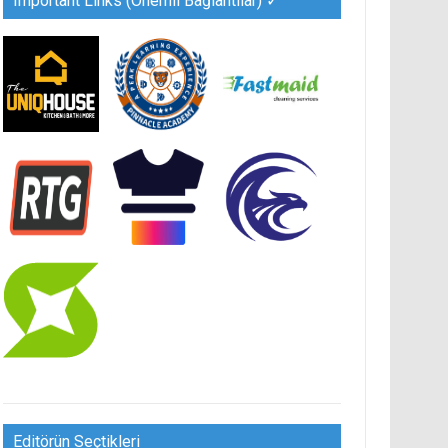
Important Links (Önemli Bağlantılar) ✓
Editörün Seçtikleri