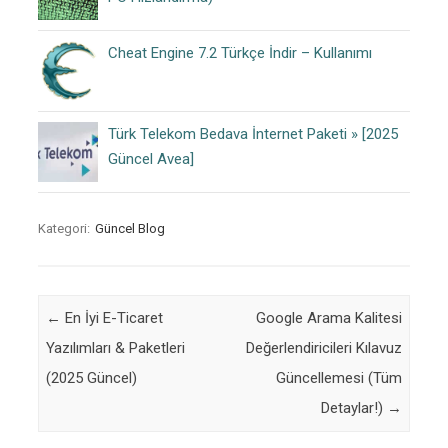
Cheat Engine 7.2 Türkçe İndir – Kullanımı
Türk Telekom Bedava İnternet Paketi » [2025
Güncel Avea]
Kategori:
Güncel Blog
Post navigation
←
En İyi E-Ticaret
Google Arama Kalitesi
Yazılımları & Paketleri
Değerlendiricileri Kılavuz
(2025 Güncel)
Güncellemesi (Tüm
Detaylar!)
→