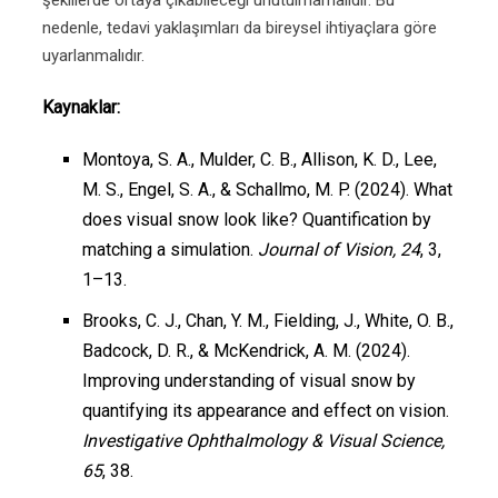
şekillerde ortaya çıkabileceği unutulmamalıdır. Bu
nedenle, tedavi yaklaşımları da bireysel ihtiyaçlara göre
uyarlanmalıdır.
Kaynaklar:
Montoya, S. A., Mulder, C. B., Allison, K. D., Lee,
M. S., Engel, S. A., & Schallmo, M. P. (2024). What
does visual snow look like? Quantification by
matching a simulation.
Journal of Vision, 24
, 3,
1–13.
Brooks, C. J., Chan, Y. M., Fielding, J., White, O. B.,
Badcock, D. R., & McKendrick, A. M. (2024).
Improving understanding of visual snow by
quantifying its appearance and effect on vision.
Investigative Ophthalmology & Visual Science,
65
, 38.