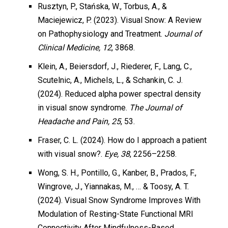
Rusztyn, P., Stańska, W., Torbus, A., &
Maciejewicz, P. (2023). Visual Snow: A Review
on Pathophysiology and Treatment.
Journal of
Clinical Medicine, 12
, 3868.
Klein, A., Beiersdorf, J., Riederer, F., Lang, C.,
Scutelnic, A., Michels, L., & Schankin, C. J.
(2024). Reduced alpha power spectral density
in visual snow syndrome.
The Journal of
Headache and Pain, 25
, 53.
Fraser, C. L. (2024). How do I approach a patient
with visual snow?.
Eye, 38
, 2256–2258.
Wong, S. H., Pontillo, G., Kanber, B., Prados, F.,
Wingrove, J., Yiannakas, M., … & Toosy, A. T.
(2024). Visual Snow Syndrome Improves With
Modulation of Resting-State Functional MRI
Connectivity After Mindfulness-Based