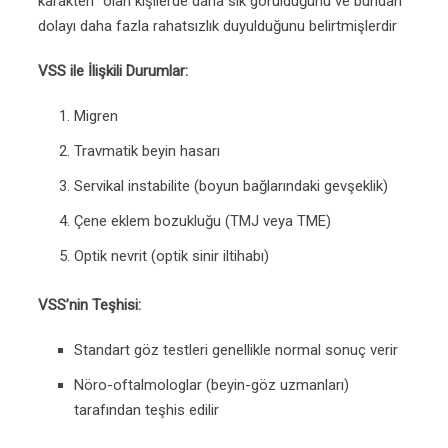
karakteri” olan kişilerde daha sık görüldüğünü ve bundan
dolayı daha fazla rahatsızlık duyulduğunu belirtmişlerdir
VSS ile İlişkili Durumlar:
Migren
Travmatik beyin hasarı
Servikal instabilite (boyun bağlarındaki gevşeklik)
Çene eklem bozukluğu (TMJ veya TME)
Optik nevrit (optik sinir iltihabı)
VSS’nin Teşhisi:
Standart göz testleri genellikle normal sonuç verir
Nöro-oftalmologlar (beyin-göz uzmanları)
tarafından teşhis edilir