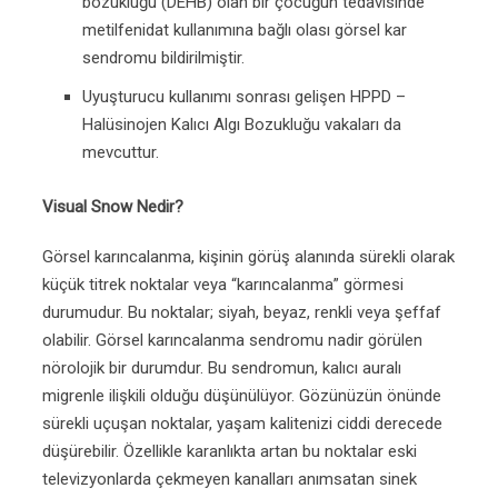
bozukluğu (DEHB) olan bir çocuğun tedavisinde
metilfenidat kullanımına bağlı olası görsel kar
sendromu bildirilmiştir.
Uyuşturucu kullanımı sonrası gelişen HPPD –
Halüsinojen Kalıcı Algı Bozukluğu vakaları da
mevcuttur.
Visual Snow Nedir?
Görsel karıncalanma, kişinin görüş alanında sürekli olarak
küçük titrek noktalar veya “karıncalanma” görmesi
durumudur. Bu noktalar; siyah, beyaz, renkli veya şeffaf
olabilir. Görsel karıncalanma sendromu nadir görülen
nörolojik bir durumdur. Bu sendromun, kalıcı auralı
migrenle ilişkili olduğu düşünülüyor. Gözünüzün önünde
sürekli uçuşan noktalar, yaşam kalitenizi ciddi derecede
düşürebilir. Özellikle karanlıkta artan bu noktalar eski
televizyonlarda çekmeyen kanalları anımsatan sinek